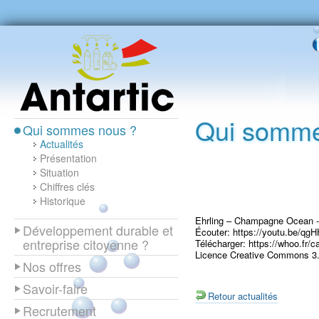
Qui somme
Qui sommes nous ?
Actualités
Présentation
Situation
Chiffres clés
Historique
Ehrling – Champagne Ocean -
Développement durable et
Écouter: https://youtu.be/q
entreprise citoyenne ?
Télécharger: https://whoo.fr/
Licence Creative Commons 3.0
Nos offres
Savoir-faire
Retour actualités
Recrutement